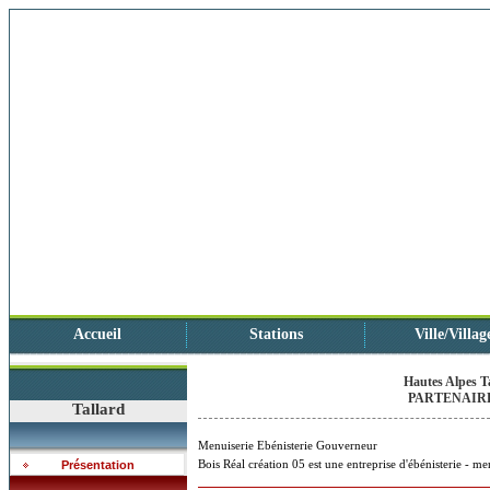
Accueil
Stations
Ville/Villag
Hautes Alpes T
PARTENAIRE
Tallard
Menuiserie Ebénisterie Gouverneur
Bois Réal création 05 est une entreprise d'ébénisterie - me
Présentation