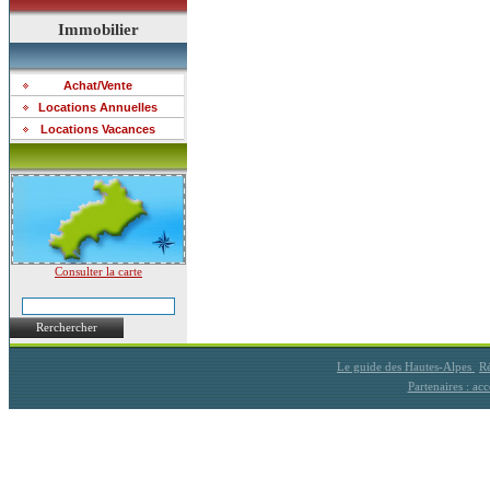
Immobilier
Achat/Vente
Locations Annuelles
Locations Vacances
Consulter la carte
Rerchercher
Le guide des Hautes-Alpes
Ré
Partenaires : a