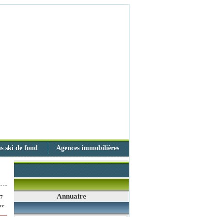
s ski de fond
Agences immobilières
Annuaire
77
re.