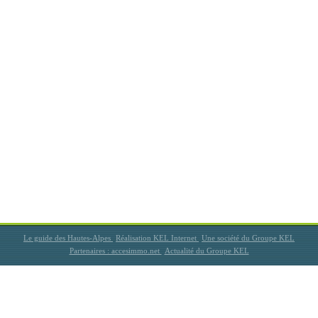
Le guide des Hautes-Alpes
Réalisation KEL Internet
Une société du Groupe KEL
Partenaires : accesimmo.net
Actualité du Groupe KEL