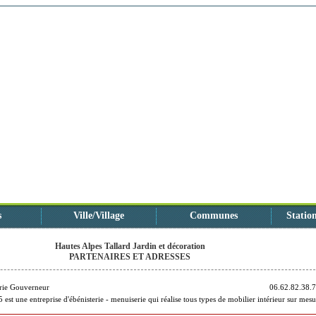
s
Ville/Village
Communes
Station
Hautes Alpes Tallard Jardin et décoration
PARTENAIRES ET ADRESSES
erie Gouverneur
06.62.82.38.
 est une entreprise d'ébénisterie - menuiserie qui réalise tous types de mobilier intérieur sur mesu