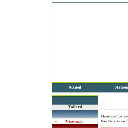
Accueil
Station
Tallard
Menuiserie Ebénist
Bois Réal création 05
Présentation