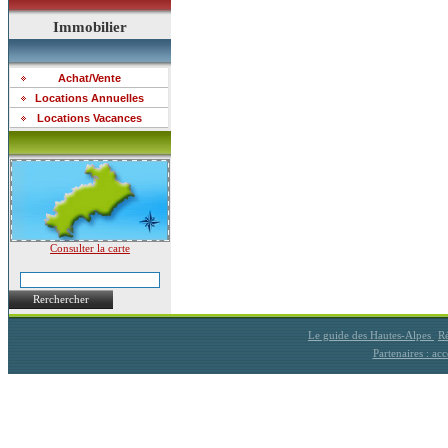
Immobilier
Achat/Vente
Locations Annuelles
Locations Vacances
Consulter la carte
Rerchercher
Le guide des Hautes-Alpes
Ré
Partenaires : a